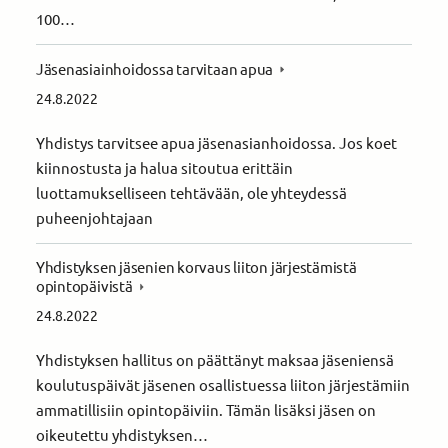
100…
Jäsenasiainhoidossa tarvitaan apua
24.8.2022
Yhdistys tarvitsee apua jäsenasianhoidossa. Jos koet
kiinnostusta ja halua sitoutua erittäin
luottamukselliseen tehtävään, ole yhteydessä
puheenjohtajaan
Yhdistyksen jäsenien korvaus liiton järjestämistä
opintopäivistä
24.8.2022
Yhdistyksen hallitus on päättänyt maksaa jäseniensä
koulutuspäivät jäsenen osallistuessa liiton järjestämiin
ammatillisiin opintopäiviin. Tämän lisäksi jäsen on
oikeutettu yhdistyksen…