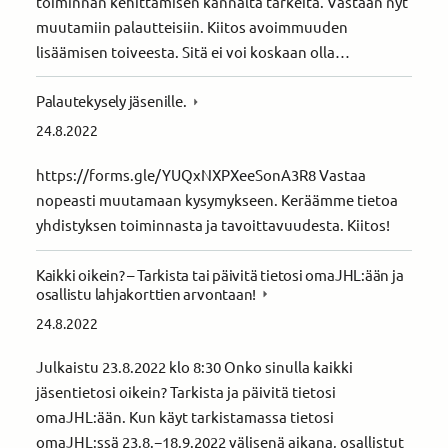
toiminnan kehittämisen kannalta tärkeitä. Vastaan nyt
muutamiin palautteisiin. Kiitos avoimmuuden
lisäämisen toiveesta. Sitä ei voi koskaan olla…
Palautekysely jäsenille.
24.8.2022
https://forms.gle/YUQxNXPXeeSonA3R8 Vastaa
nopeasti muutamaan kysymykseen. Keräämme tietoa
yhdistyksen toiminnasta ja tavoittavuudesta. Kiitos!
Kaikki oikein? – Tarkista tai päivitä tietosi omaJHL:ään ja
osallistu lahjakorttien arvontaan!
24.8.2022
Julkaistu 23.8.2022 klo 8:30 Onko sinulla kaikki
jäsentietosi oikein? Tarkista ja päivitä tietosi
omaJHL:ään. Kun käyt tarkistamassa tietosi
omaJHL:ssä 23.8.−18.9.2022 välisenä aikana, osallistut