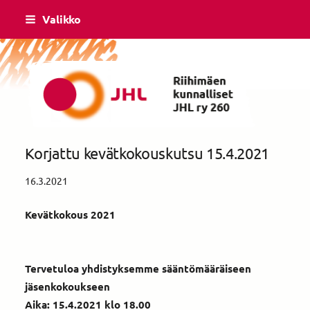
Siirry
Valikko
sivun
sisältöön
Riihimäen Kunnalliset ry yhdistys 260
Korjattu kevätkokouskutsu 15.4.2021
16.3.2021
Kevätkokous 2021
Tervetuloa yhdistyksemme sääntömääräiseen
jäsenkokoukseen
Aika: 15.4.2021 klo 18.00