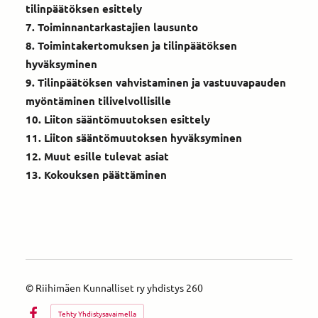
tilinpäätöksen esittely
7. Toiminnantarkastajien lausunto
8. Toimintakertomuksen ja tilinpäätöksen
hyväksyminen
9. Tilinpäätöksen vahvistaminen ja vastuuvapauden
myöntäminen tilivelvollisille
10. Liiton sääntömuutoksen esittely
11. Liiton sääntömuutoksen hyväksyminen
12. Muut esille tulevat asiat
13. Kokouksen päättäminen
©
Riihimäen Kunnalliset ry yhdistys 260
Tehty Yhdistysavaimella