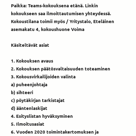
Paikka: Teams-kokouksena etänä. Linkin
kokoukseen saa ilmoittautumisen yhteydessä.
Kokoustilana toimii myös / Yritystalo, Eteläinen
asemakatu 4, kokoushuone Voima
Käsiteltävät asiat
1. Kokouksen avaus
2. Kokouksen päätösvaltaisuuden toteaminen
3. Kokousvirkailijoiden valinta
a) puheenjohtaja
b) sihteeri
c) pöytäkirjan tarkistajat
d) ääntenlaskijat
4. Esityslistan hyväksyminen
5. Ilmoitusasiat
6. Vuoden 2020 toimintakertomuksen ja