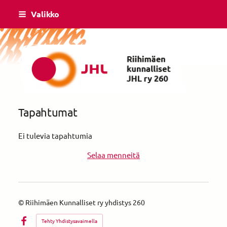
Siirry
Valikko
sivun
sisältöön
Riihimäen Kunnalliset ry yhdistys 260
Tapahtumat
Ei tulevia tapahtumia
Selaa menneitä
©
Riihimäen Kunnalliset ry yhdistys 260
Tehty Yhdistysavaimella