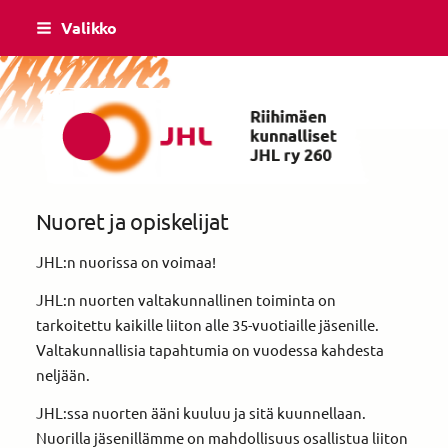
Siirry
Valikko
sivun
sisältöön
Riihimäen Kunnalliset ry yhdistys 260
Nuoret ja opiskelijat
JHL:n nuorissa on voimaa!
JHL:n nuorten valtakunnallinen toiminta on
tarkoitettu kaikille liiton alle 35-vuotiaille jäsenille.
Valtakunnallisia tapahtumia on vuodessa kahdesta
neljään.
JHL:ssa nuorten ääni kuuluu ja sitä kuunnellaan.
Nuorilla jäsenillämme on mahdollisuus osallistua liiton