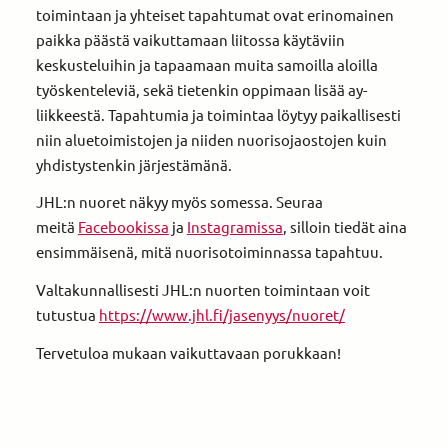
toimintaan ja yhteiset tapahtumat ovat erinomainen
paikka päästä vaikuttamaan liitossa käytäviin
keskusteluihin ja tapaamaan muita samoilla aloilla
työskenteleviä, sekä tietenkin oppimaan lisää ay-
liikkeestä. Tapahtumia ja toimintaa löytyy paikallisesti
niin aluetoimistojen ja niiden nuorisojaostojen kuin
yhdistystenkin järjestämänä.
JHL:n nuoret näkyy myös somessa. Seuraa
meitä
Facebookissa
ja
Instagramissa
, silloin tiedät aina
ensimmäisenä, mitä nuorisotoiminnassa tapahtuu.
Valtakunnallisesti JHL:n nuorten toimintaan voit
tutustua
https://www.jhl.fi/jasenyys/nuoret/
Tervetuloa mukaan vaikuttavaan porukkaan!