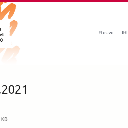
Etusivu
JHL
istys 260
3.2021
 KB