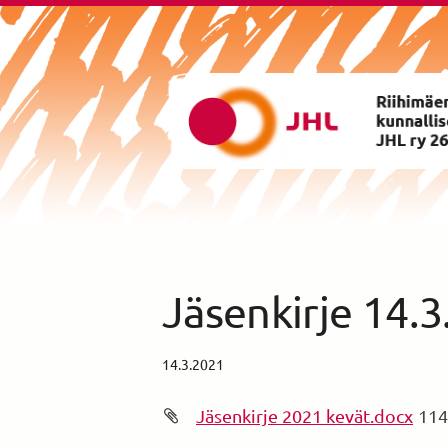
Siirry
sivun
sisältöön
Riihimäen Kunnalliset ry yhd
Jäsenkirje 14.
14.3.2021
Jäsenkirje 2021 kevät.docx
114