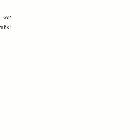
e 362
imäki