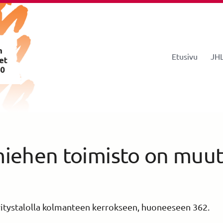
Etusivu
JHL
istys 260
iehen toimisto on muut
tystalolla kolmanteen kerrokseen, huoneeseen 362.