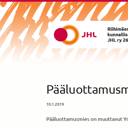
Siirry
sivun
sisältöön
Riihimäen Kunnalliset ry yhd
Pääluottamusm
10.1.2019
Pääluottamusmies on muuttanut Yri