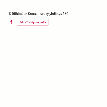
©
Riihimäen Kunnalliset ry yhdistys 260
Tehty Yhdistysavaimella
Facebook