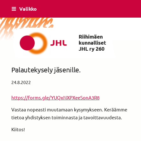
Siirry
Valikko
sivun
sisältöön
Riihimäen Kunnalliset ry yhdistys 260
Palautekysely jäsenille.
24.8.2022
https://forms.gle/YUQxNXPXeeSonA3R8
Vastaa nopeasti muutamaan kysymykseen. Keräämme
tietoa yhdistyksen toiminnasta ja tavoittavuudesta.
Kiitos!