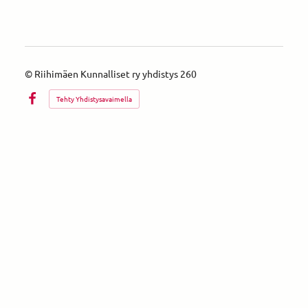
©
Riihimäen Kunnalliset ry yhdistys 260
Tehty Yhdistysavaimella
Facebook