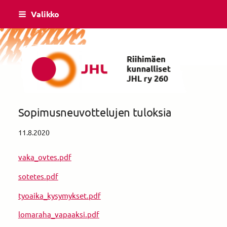
Siirry
Valikko
sivun
sisältöön
Riihimäen Kunnalliset ry yhdistys 260
Sopimusneuvottelujen tuloksia
11.8.2020
vaka_ovtes.pdf
sotetes.pdf
tyoaika_kysymykset.pdf
lomaraha_vapaaksi.pdf