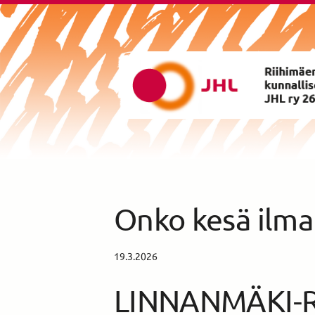
Siirry
sivun
sisältöön
Riihimäen Kunnalliset ry yhd
Onko kesä ilm
19.3.2026
LINNANMÄKI-