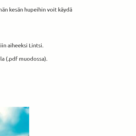
ämän kesän hupeihin voit käydä
tiin aiheeksi Lintsi.
lla (.pdf muodossa).