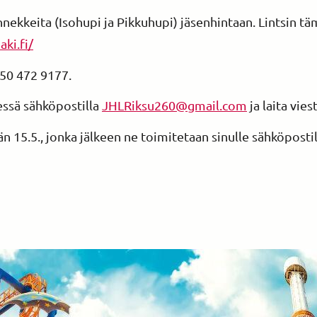
ekkeita (Isohupi ja Pikkuhupi) jäsenhintaan. Lintsin t
ki.fi/
050 472 9177.
essä sähköpostilla
JHLRiksu260@gmail.com
ja laita vies
 15.5., jonka jälkeen ne toimitetaan sinulle sähköposti