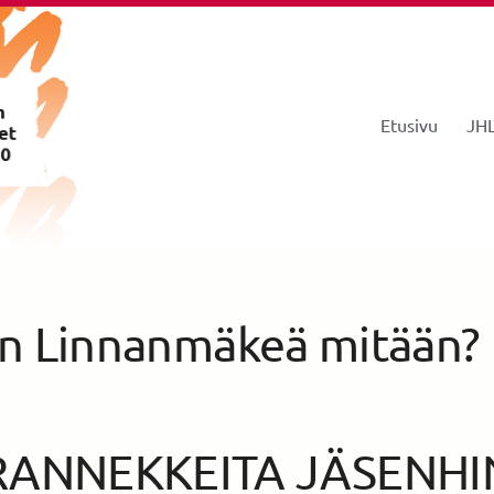
Etusivu
JHL
istys 260
an Linnanmäkeä mitään?
RANNEKKEITA JÄSENH