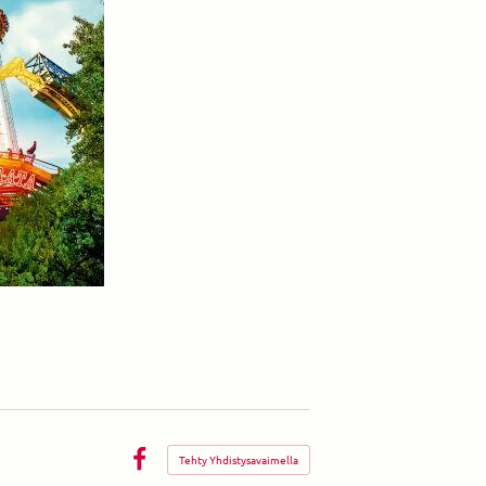
Tehty Yhdistysavaimella
Facebook