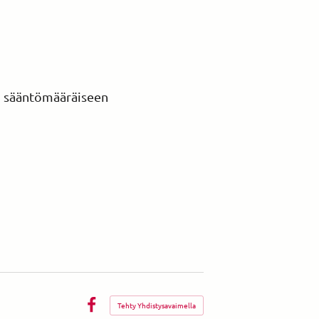
0) sääntömääräiseen
Tehty Yhdistysavaimella
Facebook