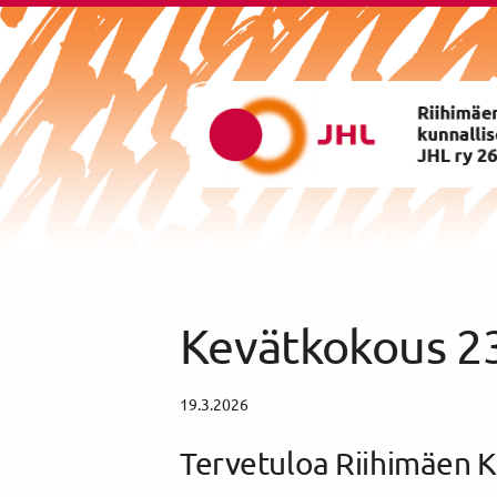
Siirry
sivun
sisältöön
Riihimäen Kunnalliset ry yhd
Kevätkokous 2
19.3.2026
Tervetuloa Riihimäen K