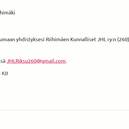
ihimäki
stumaan yhdistyksesi Riihimäen Kunnalliset JHL ry:n (26
ssä
JHLRiksu260@gmail.com
.
5 KB