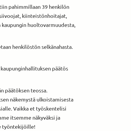
ttiin pahimmillaan 39 henkilön
iivoojat, kiinteistönhoitajat,
lta kaupungin huoltovarmuudesta,
tetaan henkilöstön selkänahasta.
 kaupunginhallituksen päätös
än päätöksen teossa.
yksen näkemystä ulkoistamisesta
alle. Vaikka et työskentelisi
tuomme itsemme näkyväksi ja
työntekijöille!