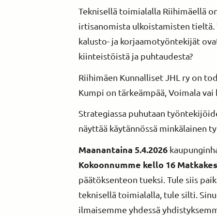
Teknisellä toimialalla Riihimäellä 
irtisanomista ulkoistamisten tieltä.
kalusto- ja korjaamotyöntekijät ova
kiinteistöistä ja puhtaudesta?
Riihimäen Kunnalliset JHL ry on tod
Kumpi on tärkeämpää, Voimala vai 
Strategiassa puhutaan työntekijöid
näyttää käytännössä minkälainen ty
Maanantaina 5.4.2026
kaupunginhal
Kokoonnumme kello 16 Matkakesk
päätöksenteon tueksi. Tule siis pai
teknisellä toimialalla, tule silti. 
ilmaisemme yhdessä yhdistyksemme 