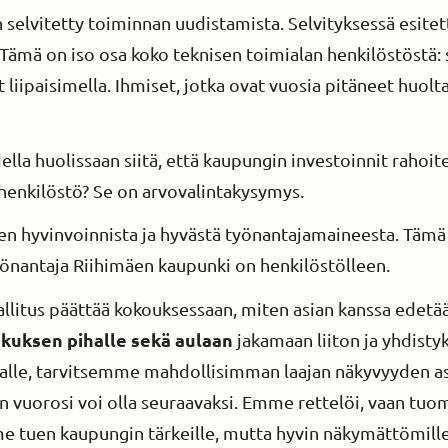
on selvitetty toiminnan uudistamista. Selvityksessä esite
 Tämä on iso osa koko teknisen toimialan henkilöstöstä: s
t liipaisimella. Ihmiset, jotka ovat vuosia pitäneet huo
ella huolissaan siitä, että kaupungin investoinnit rahoi
henkilöstö? Se on arvovalintakysymys.
en hyvinvoinnista ja hyvästä työnantajamaineesta. Tämä
önantaja Riihimäen kaupunki on henkilöstölleen.
litus päättää kokouksessaan, miten asian kanssa edetä
uksen pihalle sekä aulaan
jakamaan liiton ja yhdist
kalle, tarvitsemme mahdollisimman laajan näkyvyyden asi
Sinun vuorosi voi olla seuraavaksi. Emme rettelöi, vaan 
tuen kaupungin tärkeille, mutta hyvin näkymättömille 