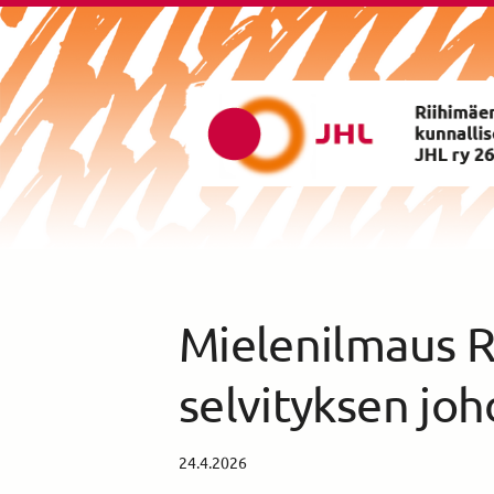
Siirry
sivun
sisältöön
Riihimäen Kunnalliset ry yhd
Mielenilmaus R
selvityksen joh
24.4.2026