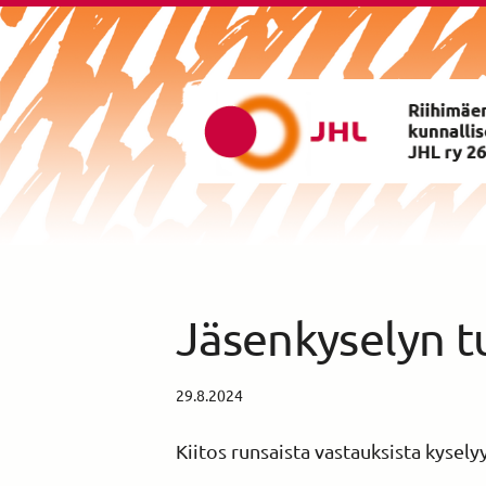
Siirry
sivun
sisältöön
Riihimäen Kunnalliset ry yhd
Jäsenkyselyn t
29.8.2024
Kiitos runsaista vastauksista kyselyy